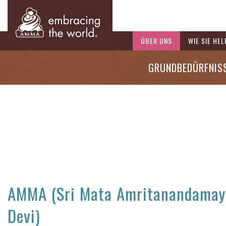
ÜBER UNS
WIE SIE HE
GRUNDBEDÜRFNIS
AMMA (Sri Mata Amritanandamay
Devi)