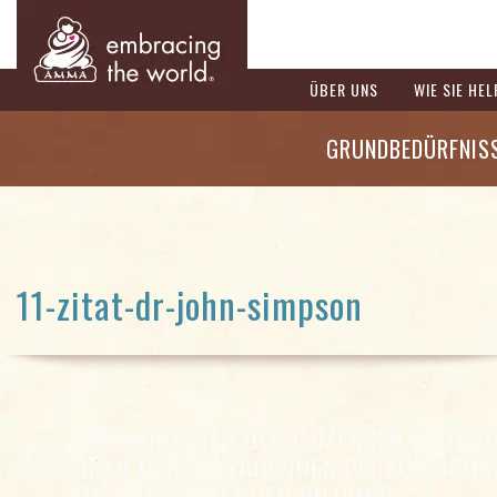
ÜBER UNS
WIE SIE HE
GRUNDBEDÜRFNIS
11-zitat-dr-john-simpson