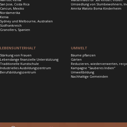
San Jose, Costa Rica
Umsiedlung von Slumbewohnern, In
Cancun, Mexiko
Amrita Watoto Boma Kinderheim
Nordamerika
Kenia
Sydney und Melbourne, Australien
Südfrankreich
Granollers, Spanien
LEBENSUNTERHALT
UMWELT
Stärkung von Frauen
Bäume pflanzen
Lebenslange finanzielle Unterstützung
Gärten
Traditionelle Kunstschule
Reduzieren, wiederverwerten, recy
Industrielles Ausbildungszentrum
Kampagne "Sauberes Indien"
Berufsbildungszentrum
Umweltbildung
Nachhaltige Gemeinden