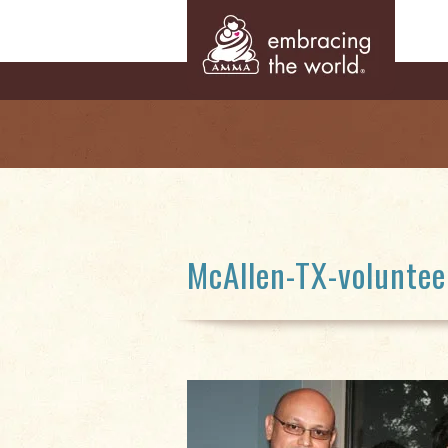
McAllen-TX-voluntee