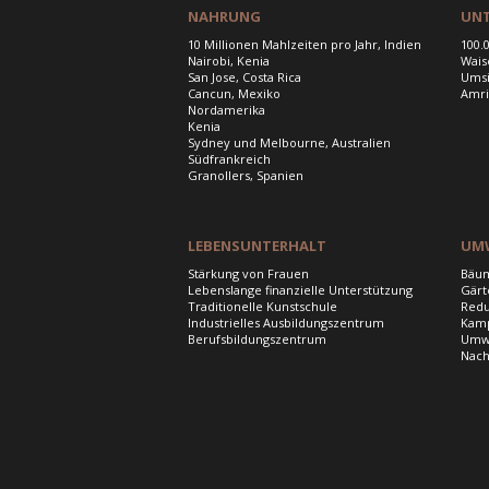
NAHRUNG
UN
10 Millionen Mahlzeiten pro Jahr, Indien
100.
Nairobi, Kenia
Wais
San Jose, Costa Rica
Umsi
Cancun, Mexiko
Amri
Nordamerika
Kenia
Sydney und Melbourne, Australien
Südfrankreich
Granollers, Spanien
LEBENSUNTERHALT
UM
Stärkung von Frauen
Bäum
Lebenslange finanzielle Unterstützung
Gärt
Traditionelle Kunstschule
Redu
Industrielles Ausbildungszentrum
Kamp
Berufsbildungszentrum
Umwe
Nach