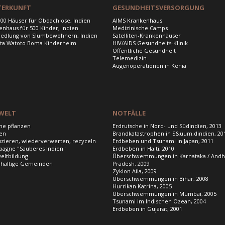
TERKUNFT
GESUNDHEITSVERSORGUNG
000 Häuser für Obdachlose, Indien
AIMS Krankenhaus
enhaus für 500 Kinder, Indien
Medizinische Camps
edlung von Slumbewohnern, Indien
Satelliten-Krankenhäuser
ta Watoto Boma Kinderheim
HIV/AIDS Gesundheits-Klinik
Öffentliche Gesundheit
Telemedizin
Augenoperationen in Kenia
WELT
NOTFÄLLE
e pflanzen
Erdrutsche in Nord- und Südindien, 2013
en
Brandkatastrophen in S&uum;dindien, 20
zieren, wiederverwerten, recyceln
Erdbeben und Tsunami in Japan, 2011
agne "Sauberes Indien"
Erdbeben in Haiti, 2010
ltbildung
Überschwemmungen in Karnataka / Andh
haltige Gemeinden
Pradesh, 2009
Zyklon Aila, 2009
Überschwemmungen in Bihar, 2008
Hurrikan Katrina, 2005
Überschwemmungen in Mumbai, 2005
Tsunami im Indischen Ozean, 2004
Erdbeben in Gujarat, 2001