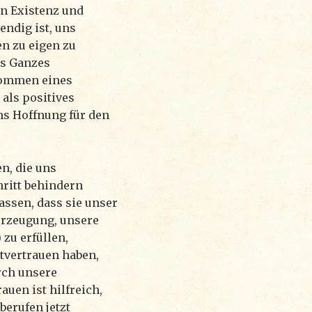
en Existenz und
ndig ist, uns
n zu eigen zu
es Ganzes
kommen eines
 als positives
ns Hoffnung für den
n, die uns
ritt behindern
assen, dass sie unser
erzeugung, unsere
 zu erfüllen,
tvertrauen haben,
rch unsere
uen ist hilfreich,
berufen jetzt