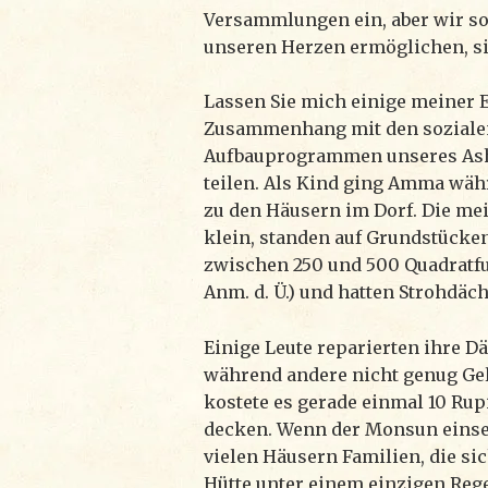
Versammlungen ein, aber wir so
unseren Herzen ermöglichen, si
Lassen Sie mich einige meiner 
Zusammenhang mit den soziale
Aufbauprogrammen unseres As
teilen. Als Kind ging Amma wä
zu den Häusern im Dorf. Die me
klein, standen auf Grundstücke
zwischen 250 und 500 Quadratfuß
Anm. d. Ü.) und hatten Strohdäch
Einige Leute reparierten ihre D
während andere nicht genug Gel
kostete es gerade einmal 10 Rup
decken. Wenn der Monsun einse
vielen Häusern Familien, die sic
Hütte unter einem einzigen Re