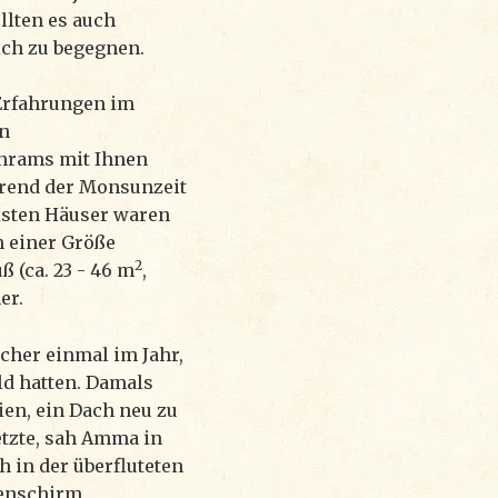
llten es auch
ch zu begegnen.
Erfahrungen im
n
hrams mit Ihnen
hrend der Monsunzeit
isten Häuser waren
n einer Größe
2
 (ca. 23 - 46 m
,
er.
ächer einmal im Jahr,
d hatten. Damals
ien, ein Dach neu zu
tzte, sah Amma in
h in der überfluteten
genschirm