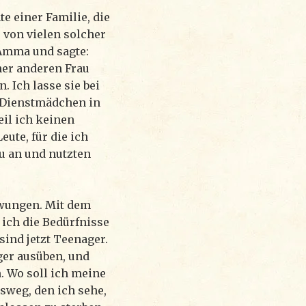
e einer Familie, die
e von vielen solcher
Amma und sagte:
er anderen Frau
. Ich lasse sie bei
 Dienstmädchen in
eil ich keinen
ute, für die ich
au an und nutzten
zwungen. Mit dem
e ich die Bedürfnisse
ind jetzt Teenager.
ger ausüben, und
. Wo soll ich meine
sweg, den ich sehe,