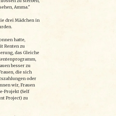
hlossen zu sterben,
 sehen, Amma."
die drei Mädchen in
urden.
nnen hatte,
it Renten zu
erung, das Gleiche
 Rentenprogramm,
rauen besser zu
Frauen, die sich
ltszahlungen oder
annen wir, Frauen
-Projekt (Self
t Project) zu