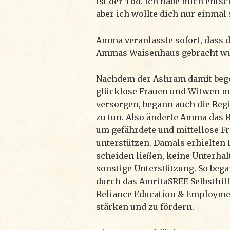
ist der Tod. Ich habe mich entsc
aber ich wollte dich nur einmal
Amma veranlasste sofort, dass 
Ammas Waisenhaus gebracht w
Nachdem der Ashram damit bego
glücklose Frauen und Witwen m
versorgen, begann auch die Regi
zu tun. Also änderte Amma das
um gefährdete und mittellose F
unterstützen. Damals erhielten 
scheiden ließen, keine Unterha
sonstige Unterstützung. So beg
durch das AmritaSREE Selbsthilfe
Reliance Education & Employmen
stärken und zu fördern.