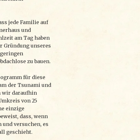
s jede Familie auf
mmerhaus und
hlzeit am Tag haben
der Gründung unseres
 geringen
Obdachlose zu bauen.
rogramm für diese
kam der Tsunami und
n wir daraufhin
 Umkreis von 25
e einzige
beweist, dass, wenn
n und versuchen, es
all geschieht.