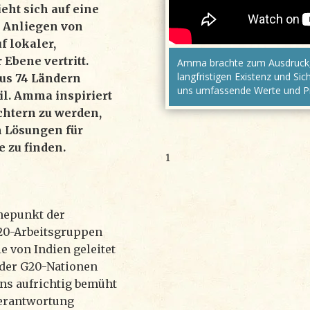
eht sich auf eine
e Anliegen von
f lokaler,
 Ebene vertritt.
Amma brachte zum Ausdruck, 
langfristigen Existenz und Si
us 74 Ländern
uns umfassende Werte und Pr
l. Amma inspiriert
ichtern zu werden,
m Lösungen für
 zu finden.
1
öhepunkt der
20-Arbeitsgruppen
ie von Indien geleitet
 der G20-Nationen
uns aufrichtig bemüht
Verantwortung