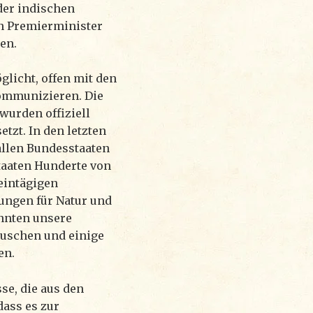
der indischen
n Premierminister
en.
glicht, offen mit den
kommunizieren. Die
wurden offiziell
tzt. In den letzten
allen Bundesstaaten
taaten Hunderte von
eintägigen
ungen für Natur und
nnten unsere
uschen und einige
en.
se, die aus den
dass es zur