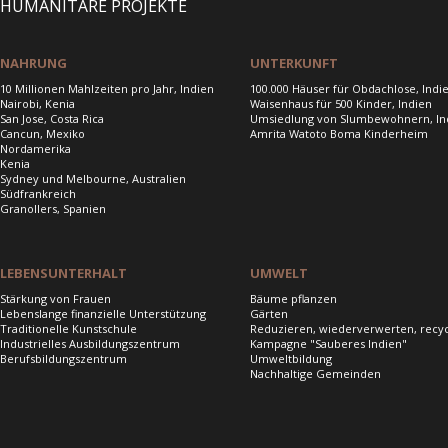
HUMANITÄRE PROJEKTE
NAHRUNG
UNTERKUNFT
10 Millionen Mahlzeiten pro Jahr, Indien
100.000 Häuser für Obdachlose, Indi
Nairobi, Kenia
Waisenhaus für 500 Kinder, Indien
San Jose, Costa Rica
Umsiedlung von Slumbewohnern, In
Cancun, Mexiko
Amrita Watoto Boma Kinderheim
Nordamerika
Kenia
Sydney und Melbourne, Australien
Südfrankreich
Granollers, Spanien
LEBENSUNTERHALT
UMWELT
Stärkung von Frauen
Bäume pflanzen
Lebenslange finanzielle Unterstützung
Gärten
Traditionelle Kunstschule
Reduzieren, wiederverwerten, recy
Industrielles Ausbildungszentrum
Kampagne "Sauberes Indien"
Berufsbildungszentrum
Umweltbildung
Nachhaltige Gemeinden