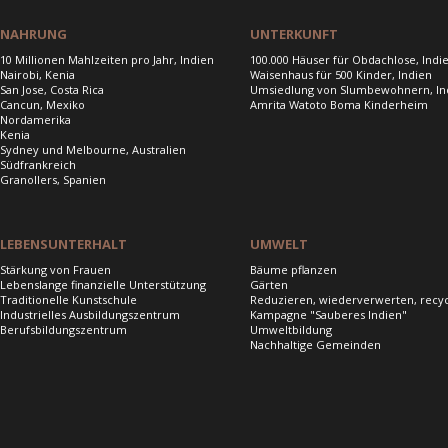
NAHRUNG
UNTERKUNFT
10 Millionen Mahlzeiten pro Jahr, Indien
100.000 Häuser für Obdachlose, Indi
Nairobi, Kenia
Waisenhaus für 500 Kinder, Indien
San Jose, Costa Rica
Umsiedlung von Slumbewohnern, In
Cancun, Mexiko
Amrita Watoto Boma Kinderheim
Nordamerika
Kenia
Sydney und Melbourne, Australien
Südfrankreich
Granollers, Spanien
LEBENSUNTERHALT
UMWELT
Stärkung von Frauen
Bäume pflanzen
Lebenslange finanzielle Unterstützung
Gärten
Traditionelle Kunstschule
Reduzieren, wiederverwerten, recy
Industrielles Ausbildungszentrum
Kampagne "Sauberes Indien"
Berufsbildungszentrum
Umweltbildung
Nachhaltige Gemeinden