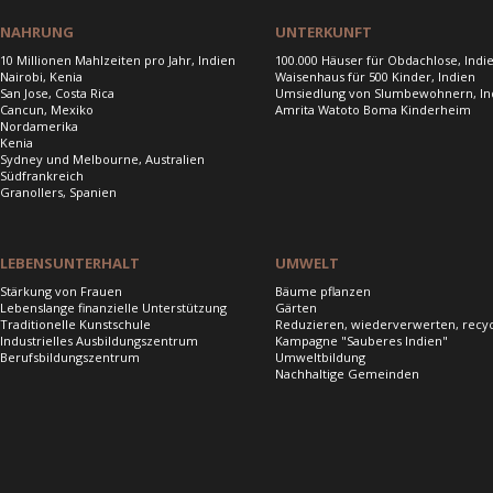
NAHRUNG
UNTERKUNFT
10 Millionen Mahlzeiten pro Jahr, Indien
100.000 Häuser für Obdachlose, Indi
Nairobi, Kenia
Waisenhaus für 500 Kinder, Indien
San Jose, Costa Rica
Umsiedlung von Slumbewohnern, In
Cancun, Mexiko
Amrita Watoto Boma Kinderheim
Nordamerika
Kenia
Sydney und Melbourne, Australien
Südfrankreich
Granollers, Spanien
LEBENSUNTERHALT
UMWELT
Stärkung von Frauen
Bäume pflanzen
Lebenslange finanzielle Unterstützung
Gärten
Traditionelle Kunstschule
Reduzieren, wiederverwerten, recy
Industrielles Ausbildungszentrum
Kampagne "Sauberes Indien"
Berufsbildungszentrum
Umweltbildung
Nachhaltige Gemeinden