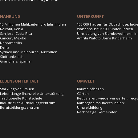
NAHRUNG
UNTERKUNFT
10 Millionen Mahlzeiten pro Jahr, Indien
100.000 Häuser für Obdachlose, Indi
Nairobi, Kenia
Waisenhaus für 500 Kinder, Indien
San Jose, Costa Rica
Umsiedlung von Slumbewohnern, In
Cancun, Mexiko
Amrita Watoto Boma Kinderheim
Nordamerika
Kenia
Sydney und Melbourne, Australien
Südfrankreich
Granollers, Spanien
LEBENSUNTERHALT
UMWELT
Stärkung von Frauen
Bäume pflanzen
Lebenslange finanzielle Unterstützung
Gärten
Traditionelle Kunstschule
Reduzieren, wiederverwerten, recy
Industrielles Ausbildungszentrum
Kampagne "Sauberes Indien"
Berufsbildungszentrum
Umweltbildung
Nachhaltige Gemeinden