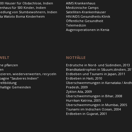
000 Häuser für Obdachlose, Indien
AIMS Krankenhaus
enhaus für 500 Kinder, Indien
Medizinische Camps
edlung von Slumbewohnern, Indien
Satelliten-Krankenhäuser
ta Watoto Boma Kinderheim
HIV/AIDS Gesundheits-Klinik
Öffentliche Gesundheit
Telemedizin
Augenoperationen in Kenia
WELT
NOTFÄLLE
e pflanzen
Erdrutsche in Nord- und Südindien, 2013
en
Brandkatastrophen in S&uum;dindien, 20
zieren, wiederverwerten, recyceln
Erdbeben und Tsunami in Japan, 2011
agne "Sauberes Indien"
Erdbeben in Haiti, 2010
ltbildung
Überschwemmungen in Karnataka / Andh
haltige Gemeinden
Pradesh, 2009
Zyklon Aila, 2009
Überschwemmungen in Bihar, 2008
Hurrikan Katrina, 2005
Überschwemmungen in Mumbai, 2005
Tsunami im Indischen Ozean, 2004
Erdbeben in Gujarat, 2001