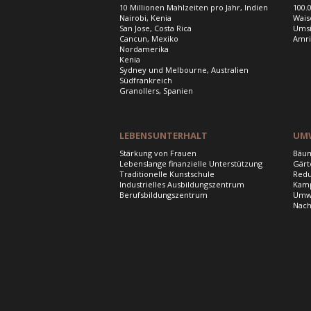
10 Millionen Mahlzeiten pro Jahr, Indien
100.
Nairobi, Kenia
Wais
San Jose, Costa Rica
Umsi
Cancun, Mexiko
Amri
Nordamerika
Kenia
Sydney und Melbourne, Australien
Südfrankreich
Granollers, Spanien
LEBENSUNTERHALT
UM
Stärkung von Frauen
Bäum
Lebenslange finanzielle Unterstützung
Gärt
Traditionelle Kunstschule
Redu
Industrielles Ausbildungszentrum
Kamp
Berufsbildungszentrum
Umwe
Nach