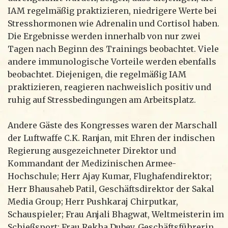
IAM regelmäßig praktizieren, niedrigere Werte bei
Stresshormonen wie Adrenalin und Cortisol haben.
Die Ergebnisse werden innerhalb von nur zwei
Tagen nach Beginn des Trainings beobachtet. Viele
andere immunologische Vorteile werden ebenfalls
beobachtet. Diejenigen, die regelmäßig IAM
praktizieren, reagieren nachweislich positiv und
ruhig auf Stressbedingungen am Arbeitsplatz.
Andere Gäste des Kongresses waren der Marschall
der Luftwaffe C.K. Ranjan, mit Ehren der indischen
Regierung ausgezeichneter Direktor und
Kommandant der Medizinischen Armee-
Hochschule; Herr Ajay Kumar, Flughafendirektor;
Herr Bhausaheb Patil, Geschäftsdirektor der Sakal
Media Group; Herr Pushkaraj Chirputkar,
Schauspieler; Frau Anjali Bhagwat, Weltmeisterin im
Schießsport; Frau Rekha Dubey, Geschäftsführerin