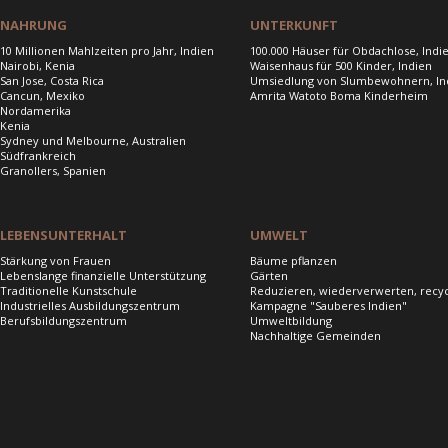
NAHRUNG
UNTERKUNFT
10 Millionen Mahlzeiten pro Jahr, Indien
100.000 Häuser für Obdachlose, Indi
Nairobi, Kenia
Waisenhaus für 500 Kinder, Indien
San Jose, Costa Rica
Umsiedlung von Slumbewohnern, In
Cancun, Mexiko
Amrita Watoto Boma Kinderheim
Nordamerika
Kenia
Sydney und Melbourne, Australien
Südfrankreich
Granollers, Spanien
LEBENSUNTERHALT
UMWELT
Stärkung von Frauen
Bäume pflanzen
Lebenslange finanzielle Unterstützung
Gärten
Traditionelle Kunstschule
Reduzieren, wiederverwerten, recy
Industrielles Ausbildungszentrum
Kampagne "Sauberes Indien"
Berufsbildungszentrum
Umweltbildung
Nachhaltige Gemeinden