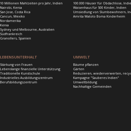
10 Millionen Mahlzeiten pro Jahr, Indien
100.000 Häuser für Obdachlose, Indi
Nairobi, Kenia
Waisenhaus für 500 Kinder, Indien
San Jose, Costa Rica
Umsiedlung von Slumbewohnern, In
Cancun, Mexiko
Amrita Watoto Boma Kinderheim
Nordamerika
Kenia
Sydney und Melbourne, Australien
Südfrankreich
Granollers, Spanien
LEBENSUNTERHALT
UMWELT
Stärkung von Frauen
Bäume pflanzen
Lebenslange finanzielle Unterstützung
Gärten
Traditionelle Kunstschule
Reduzieren, wiederverwerten, recy
Industrielles Ausbildungszentrum
Kampagne "Sauberes Indien"
Berufsbildungszentrum
Umweltbildung
Nachhaltige Gemeinden