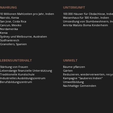
NAHRUNG
UNTERKUNFT
10 Millionen Mahlzeiten pro Jahr, Indien
100.000 Häuser für Obdachlose, Indi
Nairobi, Kenia
Waisenhaus für 500 Kinder, Indien
San Jose, Costa Rica
Umsiedlung von Slumbewohnern, In
Cancun, Mexiko
Amrita Watoto Boma Kinderheim
Nordamerika
Kenia
Sydney und Melbourne, Australien
Südfrankreich
Granollers, Spanien
LEBENSUNTERHALT
UMWELT
Stärkung von Frauen
Bäume pflanzen
Lebenslange finanzielle Unterstützung
Gärten
Traditionelle Kunstschule
Reduzieren, wiederverwerten, recy
Industrielles Ausbildungszentrum
Kampagne "Sauberes Indien"
Berufsbildungszentrum
Umweltbildung
Nachhaltige Gemeinden