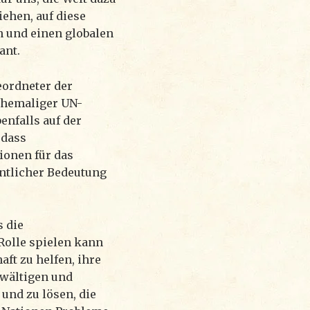
iehen, auf diese
 und einen globalen
ant.
eordneter der
ehemaliger UN-
enfalls auf der
 dass
ionen für das
ntlicher Bedeutung
s die
 Rolle spielen kann
ft zu helfen, ihre
ewältigen und
und zu lösen, die