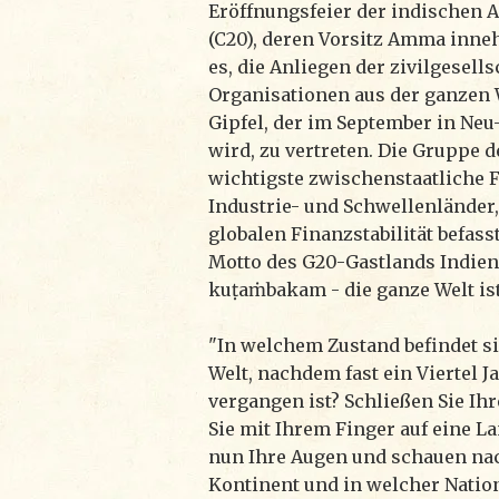
Eröffnungsfeier der indischen A
(C20), deren Vorsitz Amma inneha
es, die Anliegen der zivilgesell
Organisationen aus der ganzen 
Gipfel, der im September in Neu
wird, zu vertreten. Die Gruppe de
wichtigste zwischenstaatliche F
Industrie- und Schwellenländer,
globalen Finanzstabilität befass
Motto des G20-Gastlands Indien
kuṭaṁbakam - die ganze Welt ist
"In welchem Zustand befindet s
Welt, nachdem fast ein Viertel 
vergangen ist? Schließen Sie Ih
Sie mit Ihrem Finger auf eine La
nun Ihre Augen und schauen na
Kontinent und in welcher Nation 