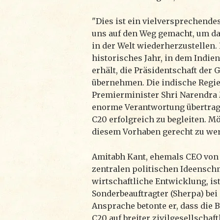
"Dies ist ein vielversprechende
uns auf den Weg gemacht, um d
in der Welt wiederherzustellen. 
historisches Jahr, in dem Indie
erhält, die Präsidentschaft der 
übernehmen. Die indische Regi
Premierminister Shri Narendra 
enorme Verantwortung übertrag
C20 erfolgreich zu begleiten. M
diesem Vorhaben gerecht zu wer
Amitabh Kant, ehemals CEO von 
zentralen politischen Ideenschm
wirtschaftliche Entwicklung, is
Sonderbeauftragter (Sherpa) bei 
Ansprache betonte er, dass die 
C20 auf breiter zivilgesellschaft