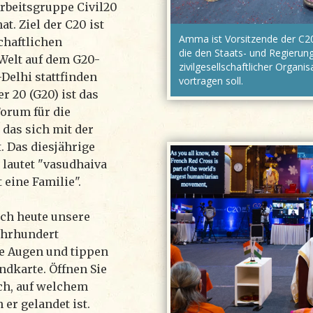
rbeitsgruppe Civil20
t. Ziel der C20 ist
Amma ist Vorsitzende der C20
schaftlichen
die den Staats- und Regierun
Welt auf dem G20-
zivilgesellschaftlicher Organ
-Delhi stattfinden
vortragen soll.
r 20 (G20) ist das
orum für die
 das sich mit der
t. Das diesjährige
 lautet "vasudhaiva
 eine Familie".
ich heute unsere
Jahrhundert
re Augen und tippen
ndkarte. Öffnen Sie
ch, auf welchem
er gelandet ist.