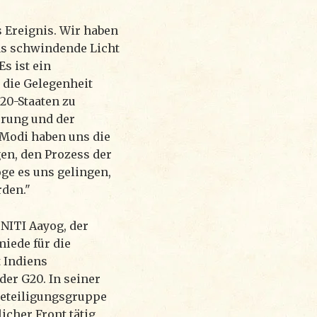
s Ereignis. Wir haben
as schwindende Licht
Es ist ein
n die Gelegenheit
G20-Staaten zu
erung und der
Modi haben uns die
en, den Prozess der
öge es uns gelingen,
den."
NITI Aayog, der
iede für die
t Indiens
der G20. In seiner
Beteiligungsgruppe
licher Front tätig