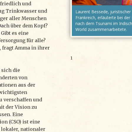
 friedlich und
enug Trinkwasser und
Laurent Bessede, juristischer
Frankreich, erläuterte bei der
ger aller Menschen
nach dem Tsunami im Indisc
n Dach über dem Kopf?
World zusammenarbeitete.
Gibt es eine
ersorgung für alle?
, fragt Amma in ihrer
1
 sich die
nderten von
ationen aus der
wichtigsten
 verschaffen und
t der Vision zu
sen. Eine
ion (CSO) ist eine
 lokaler, nationaler