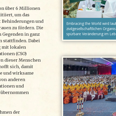
on über 6 Millionen
itiiert, um das
t Behinderungen und
Embracing the World wird la
auen zu fördern. Die
zivilgesellschaftlichen Orga
spürbare Veränderung im Lebe
en Gegenden in ganz
 stattfinden. Dabei
 mit lokalen
ationen (CSO)
en dieser Menschen
offt sich, damit
nte und wirksame
 von anderen
ationen und
lt übernommen
ahmen der