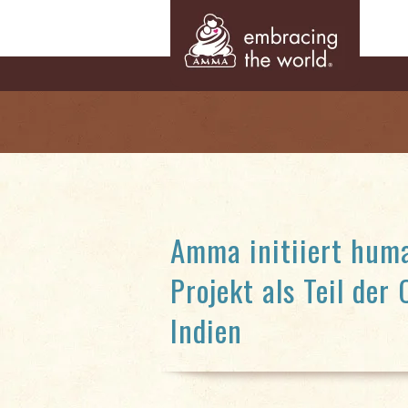
Amma initiiert hum
Projekt als Teil der 
Indien