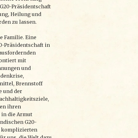
G20-Präsidentschaft
ung, Heilung und
rden zu lassen.
e Familie. Eine
-Präsidentschaft in
rausfordernden
ontiert mit
nnungen und
ldenkrise,
ttel, Brennstoff
e und der
chhaltigkeitsziele,
en ihren
 in die Armut
 indischen G20-
e komplizierten
r uns, die Welt dazu