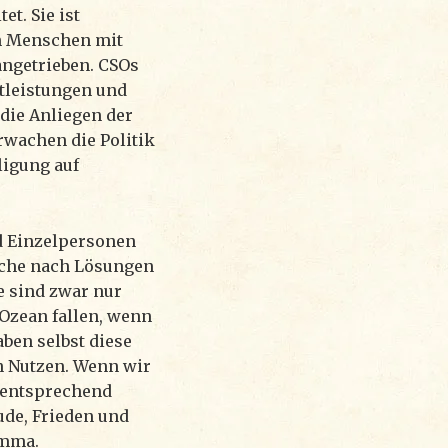
et. Sie ist
on Menschen mit
ngetrieben. CSOs
stleistungen und
die Anliegen der
rwachen die Politik
ligung auf
nd Einzelpersonen
Suche nach Lösungen
e sind zwar nur
 Ozean fallen, wenn
aben selbst diese
n Nutzen. Wenn wir
 entsprechend
ude, Frieden und
Amma.