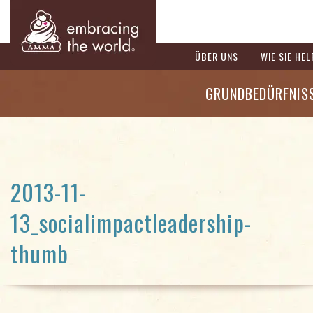
ÜBER UNS
WIE SIE HE
GRUNDBEDÜRFNIS
2013-11-
13_socialimpactleadership-
thumb