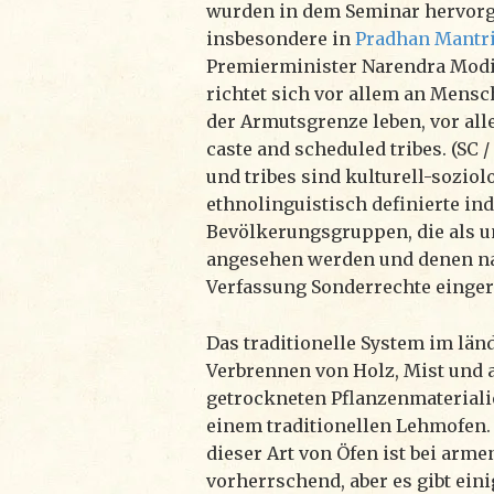
wurden in dem Seminar hervor
insbesondere in
Pradhan Mantri
Premierminister Narendra Mod
richtet sich vor allem an Mensc
der Armutsgrenze leben, vor al
caste and scheduled tribes. (SC /
und tribes sind kulturell-soziol
ethnolinguistisch definierte in
Bevölkerungsgruppen, die als un
angesehen werden und denen na
Verfassung Sonderrechte einge
Das traditionelle System im länd
Verbrennen von Holz, Mist und
getrockneten Pflanzenmateriali
einem traditionellen Lehmofen
dieser Art von Öfen ist bei arme
vorherrschend, aber es gibt ein