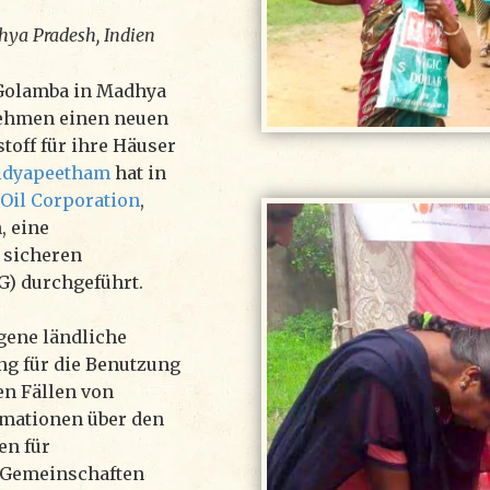
ya Pradesh, Indien
 Golamba in Madhya
nehmen einen neuen
off für ihre Häuser
idyapeetham
hat in
 Oil Corporation
,
, eine
 sicheren
G) durchgeführt.
gene ländliche
ng für die Benutzung
n Fällen von
rmationen über den
en für
e Gemeinschaften