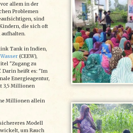
vor allem in der
ichen Problemen
eaufsichtigen, sind
indern, die sich oft
 aufhalten.
ink Tank in Indien,
d Wasser
(CEEW),
itel "Zugang zu
 Darin heißt es: "Im
onale Energieagentur,
 3,5 Millionen
e Millionen allein
 sichereres Modell
wickelt, um Rauch