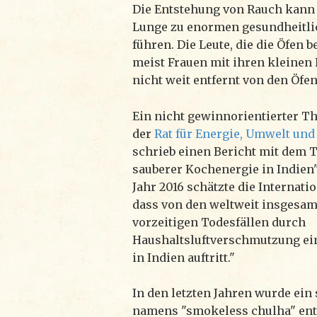
Die Entstehung von Rauch kann 
Lunge zu enormen gesundheitl
führen. Die Leute, die die Öfen b
meist Frauen mit ihren kleinen K
nicht weit entfernt von den Öfen
Ein nicht gewinnorientierter Th
der
Rat für Energie, Umwelt un
schrieb einen Bericht mit dem T
sauberer Kochenergie in Indien".
Jahr 2016 schätzte die Internati
dass von den weltweit insgesamt
vorzeitigen Todesfällen durch
Haushaltsluftverschmutzung ein
in Indien auftritt."
In den letzten Jahren wurde ein
namens "smokeless chulha" ent