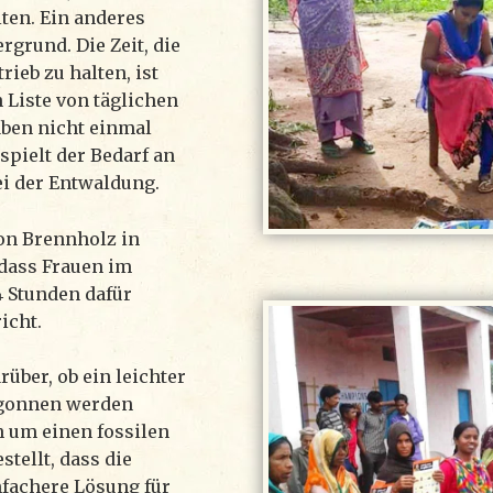
ten. Ein anderes
rgrund. Die Zeit, die
rieb zu halten, ist
 Liste von täglichen
aben nicht einmal
spielt der Bedarf an
ei der Entwaldung.
von Brennholz in
 dass Frauen im
4 Stunden dafür
icht.
über, ob ein leichter
egonnen werden
h um einen fossilen
stellt, dass die
nfachere Lösung für