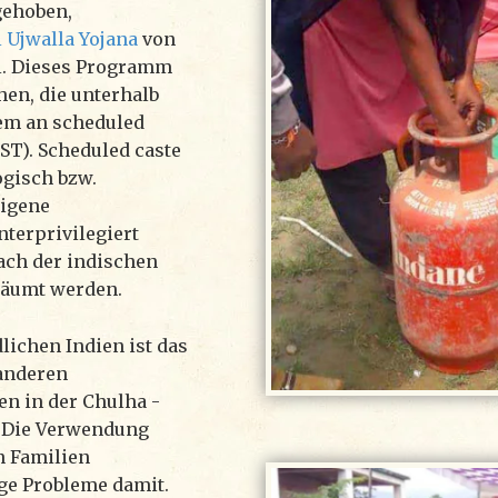
gehoben,
 Ujwalla Yojana
von
i. Dieses Programm
hen, die unterhalb
lem an scheduled
 ST). Scheduled caste
ogisch bzw.
digene
terprivilegiert
ch der indischen
räumt werden.
lichen Indien ist das
 anderen
en in der Chulha -
. Die Verwendung
n Familien
ige Probleme damit.