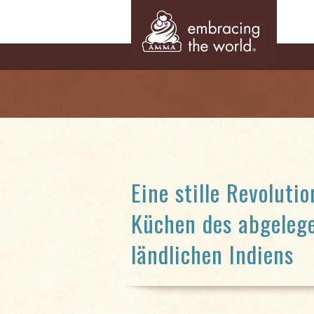
Eine stille Revolutio
Küchen des abgeleg
ländlichen Indiens