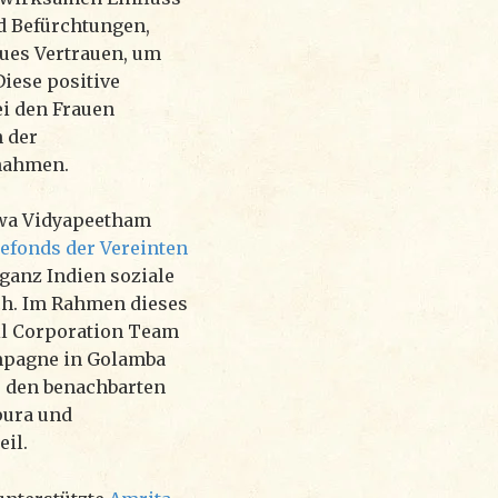
nd Befürchtungen,
ues Vertrauen, um
Diese positive
i den Frauen
n der
lnahmen.
wa Vidyapeetham
efonds der Vereinten
ganz Indien soziale
. Im Rahmen dieses
l Corporation Team
mpagne in Golamba
s den benachbarten
pura und
il.