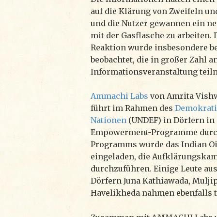
auf die Klärung von Zweifeln u
und die Nutzer gewannen ein ne
mit der Gasflasche zu arbeiten. 
Reaktion wurde insbesondere be
beobachtet, die in großer Zahl a
Informationsveranstaltung tei
Ammachi Labs
von Amrita Vish
führt im Rahmen des
Demokrati
Nationen
(UNDEF) in Dörfern in 
Empowerment-Programme durch
Programms wurde das Indian Oi
eingeladen, die Aufklärungska
durchzuführen. Einige Leute au
Dörfern Juna Kathiawada, Mulji
Havelikheda nahmen ebenfalls te