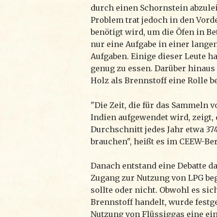
durch einen Schornstein abzulei
Problem trat jedoch in den Vorde
benötigt wird, um die Öfen in Bet
nur eine Aufgabe in einer langen
Aufgaben. Einige dieser Leute h
genug zu essen. Darüber hinaus 
Holz als Brennstoff eine Rolle b
"Die Zeit, die für das Sammeln 
Indien aufgewendet wird, zeigt,
Durchschnitt jedes Jahr etwa 37
brauchen", heißt es im CEEW-Ber
Danach entstand eine Debatte dar
Zugang zur Nutzung von LPG b
sollte oder nicht. Obwohl es sic
Brennstoff handelt, wurde festge
Nutzung von Flüssiggas eine ei