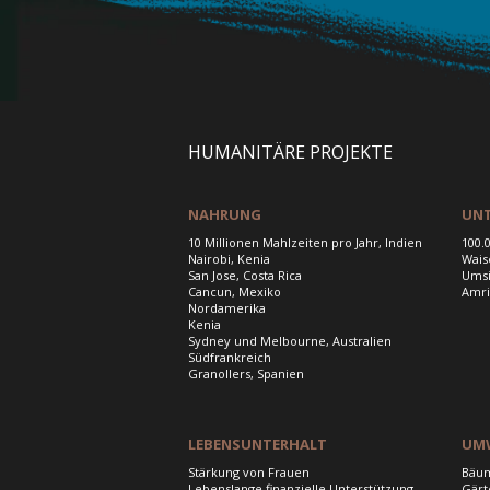
HUMANITÄRE PROJEKTE
NAHRUNG
UN
10 Millionen Mahlzeiten pro Jahr, Indien
100.
Nairobi, Kenia
Wais
San Jose, Costa Rica
Umsi
Cancun, Mexiko
Amri
Nordamerika
Kenia
Sydney und Melbourne, Australien
Südfrankreich
Granollers, Spanien
LEBENSUNTERHALT
UM
Stärkung von Frauen
Bäum
Lebenslange finanzielle Unterstützung
Gärt