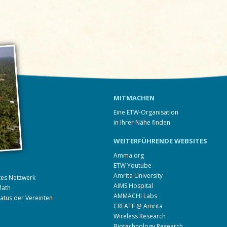
MITMACHEN
Eine ETW-Organisation
in Ihrer Nähe finden
WEITERFÜHRENDE WEBSITES
Amma.org
ETW Youtube
Amrita University
ites Netzwerk
AIMS Hospital
Math
AMMACHI Labs
tatus der Vereinten
CREATE @ Amrita
Wireless Research
Biotechnology Research