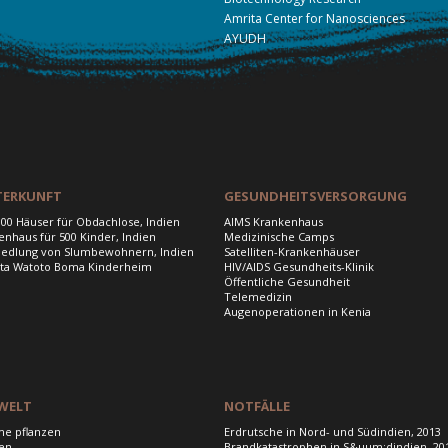
Amrita Center for Nanosciences
AYUDH
TERKUNFT
GESUNDHEITSVERSORGUNG
000 Häuser für Obdachlose, Indien
AIMS Krankenhaus
enhaus für 500 Kinder, Indien
Medizinische Camps
edlung von Slumbewohnern, Indien
Satelliten-Krankenhäuser
ta Watoto Boma Kinderheim
HIV/AIDS Gesundheits-Klinik
Öffentliche Gesundheit
Telemedizin
Augenoperationen in Kenia
WELT
NOTFÄLLE
e pflanzen
Erdrutsche in Nord- und Südindien, 2013
en
Brandkatastrophen in S&uum;dindien, 20